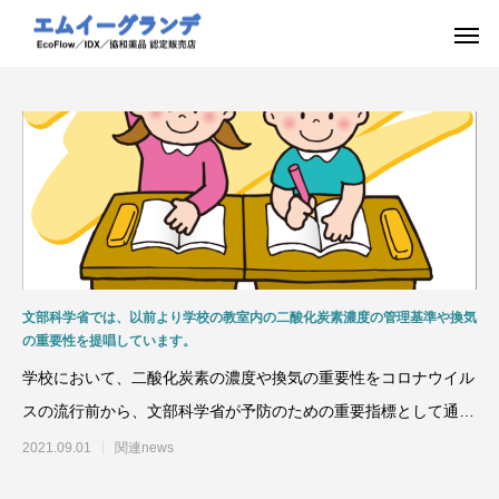
文部科学省では、以前より学校の教室内の二酸化炭素濃度の管理基準や換気
の重要性を提唱しています。
学校において、二酸化炭素の濃度や換気の重要性をコロナウイル
スの流行前から、文部科学省が予防のための重要指標として通達
を出しています！ 人が
2021.09.01
関連news