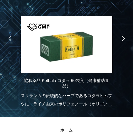
協和薬品 Kothala コタラ 60袋入（健康補助食
品）
協
品）
記憶
スリランカの伝統的なハーブであるコタラヒムブ
パ
情
ツに、ライチ由来のポリフェノール（オリゴノー
力
こ
ル）を配合！食生活の乱れが気になる方を応援し
報
ます。
と
ホーム