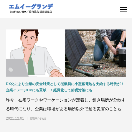
DX化により企業の安全対策として従業員に小型蓄電地を支給する時代が！
企業イメージUPにも貢献！！経費化して節税対策にも！
昨今、在宅ワークやワーケーションが定着し、働き場所が分散す
る時代になり、企業は職場がある場所以外で起る災害のことも念
頭に考えておかなければ
2021.12.01
関連news