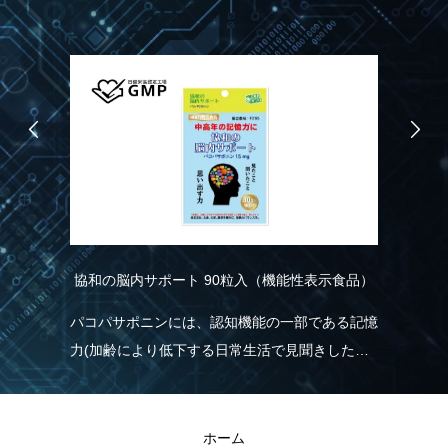
協和の脳内サポート 90粒入（機能性表示食品）
R
こ
り
パコパサポニンには、認知機能の一部である記憶
れ
力(加齢により低下する日常生活で見聞きした情
実
く
報を覚え、思い出す力)を維持する機能があるこ
現
とが報告されています。
きる
R
ホーム