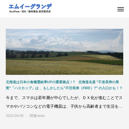
北海道は日本の食糧需給率UPの重要拠点！? 北海道名産 ”不老長寿の果
実”「ハスカップ」は 、もしかしたら”不労長寿（FIRE）?” の入口かも！？
今まで、スマホは若年層が中心でしたが、ＤＸ化が進むことでス
マホやパソコンなどの電子機器は、子供から高齢者まで生活をし
ていく上でに必要不可欠
2022.04.05
関連news