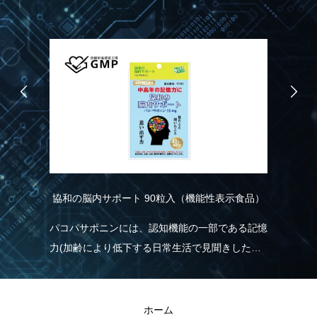
協和の脳内サポート 90粒入（機能性表示食品）
R
こ
り
パコパサポニンには、認知機能の一部である記憶
れ
力(加齢により低下する日常生活で見聞きした情
実
く
報を覚え、思い出す力)を維持する機能があるこ
現
とが報告されています。
きる
R
ホーム