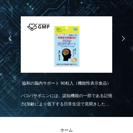
協和の脳内サポート 90粒入（機能性表示食品）
R
こ
り
パコパサポニンには、認知機能の一部である記憶
れ
力(加齢により低下する日常生活で見聞きした情
実
く
報を覚え、思い出す力)を維持する機能があるこ
現
とが報告されています。
きる
R
ホーム