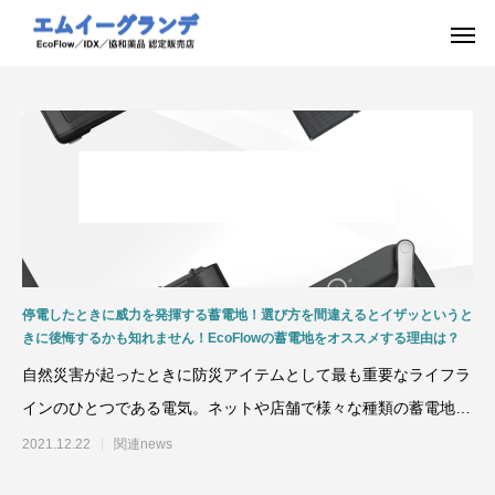
停電したときに威力を発揮する蓄電地！選び方を間違えるとイザッというと
きに後悔するかも知れません！EcoFlowの蓄電地をオススメする理由は？
自然災害が起ったときに防災アイテムとして最も重要なライフラ
インのひとつである電気。ネットや店舗で様々な種類の蓄電地
（ポータブル電源）が売ら
2021.12.22
関連news