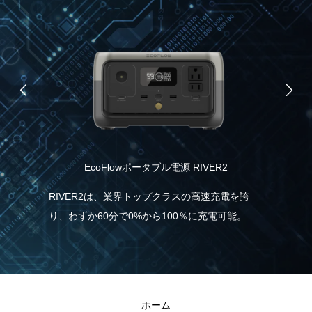
EcoFlowポータブル電源 RIVER2
協
RIVER2は、業界トップクラスの高速充電を誇
り、わずか60分で0%から100％に充電可能。こ
ブ
スリ
れは、一般的なポータブル電源と比べて5倍速
ー
ツに
く、従来モデルより38％も充電時間の短縮が実
し
ル）
現しました。急に電気が必要な場合でも、
ます
RIVER2なら直ぐに充電・使用することができる
ホーム