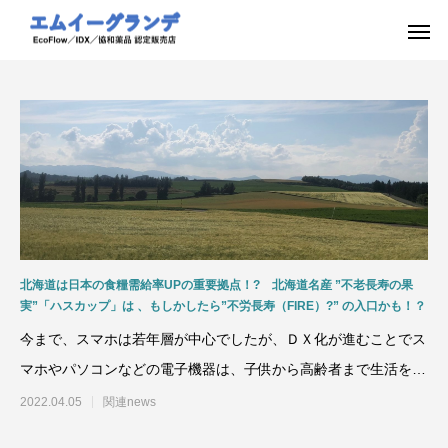
北海道は日本の食糧需給率UPの重要拠点！? 北海道名産 ”不老長寿の果
実”「ハスカップ」は 、もしかしたら”不労長寿（FIRE）?” の入口かも！？
今まで、スマホは若年層が中心でしたが、ＤＸ化が進むことでス
マホやパソコンなどの電子機器は、子供から高齢者まで生活をし
ていく上でに必要不可欠
2022.04.05
関連news