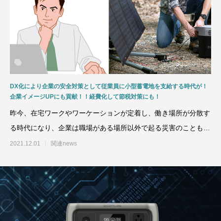
DX化により企業の安全対策として従業員に小型蓄電地を支給する時代が！
企業イメージUPにも貢献！！経費化して節税対策にも！
昨今、在宅ワークやワーケーションが定着し、働き場所が分散す
る時代になり、企業は職場がある場所以外で起る災害のことも念
頭に考えておかなければ
2021.12.01
関連news