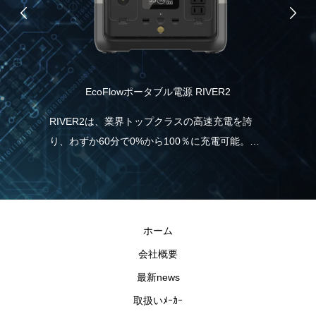
EcoFlowポータブル電源 RIVER2
食
RIVER2は、業界トップクラスの高速充電を誇
り、わずか60分で0%から100％に充電可能。こ
ムブ
ス
れは、一般的なポータブル電源と比べて5倍速
ノー
ツ
く、従来モデルより38％も充電時間の短縮が実
援し
ル
現しました。急に電気が必要な場合でも、
ま
RIVER2なら直ぐに充電・使用することができる
ホーム
ので安心です。
会社概要
最新news
取扱いﾒｰｶｰ