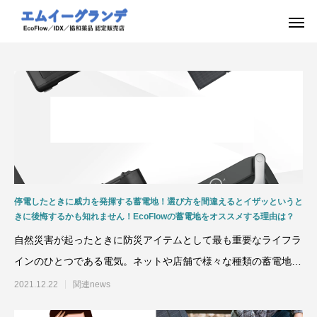
停電したときに威力を発揮する蓄電地！選び方を間違えるとイザッというと
きに後悔するかも知れません！EcoFlowの蓄電地をオススメする理由は？
自然災害が起ったときに防災アイテムとして最も重要なライフラ
インのひとつである電気。ネットや店舗で様々な種類の蓄電地
（ポータブル電源）が売ら
2021.12.22
関連news