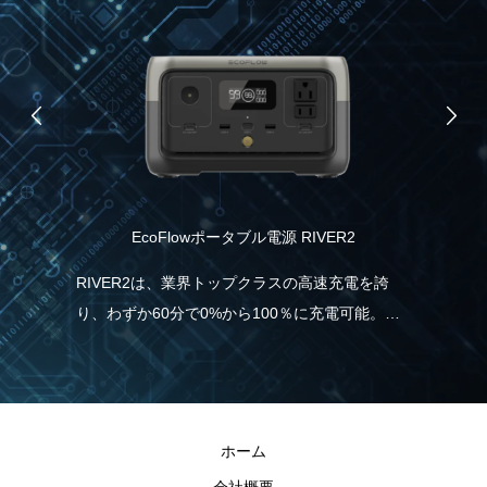
EcoFlowポータブル電源 RIVER2
品）
RIVER2は、業界トップクラスの高速充電を誇
り、わずか60分で0%から100％に充電可能。こ
記憶
ス
れは、一般的なポータブル電源と比べて5倍速
情
ツ
く、従来モデルより38％も充電時間の短縮が実
こ
ル
現しました。急に電気が必要な場合でも、
ま
RIVER2なら直ぐに充電・使用することができる
ホーム
ので安心です。