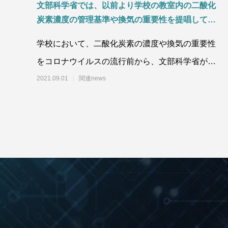
文部科学省では、以前より学校の教室内の二酸化
炭素濃度の管理基準や換気の重要性を提唱してい
ます。
学校において、二酸化炭素の濃度や換気の重要性
をコロナウイルスの流行前から、文部科学省が予
防のための重要指標として通達を出していま
2021.09.01
関連news
す！ 人が