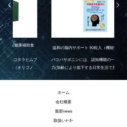
食
協和の脳内サポート 90粒入（機能性表示食品）
R
り
ムブ
パコパサポニンには、認知機能の一部である記憶
れ
ノー
力(加齢により低下する日常生活で見聞きした情
く
援し
報を覚え、思い出す力)を維持する機能があるこ
現
とが報告されています。
R
ホーム
の
会社概要
最新news
取扱いﾒｰｶｰ