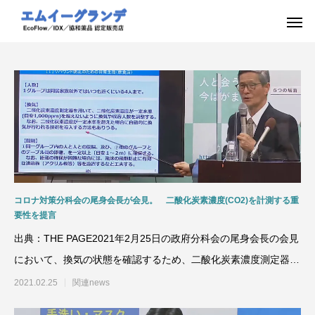
コロナ対策分科会の尾身会長が会見。 二酸化炭素濃度(CO2)を計測する重
要性を提言
出典：THE PAGE2021年2月25日の政府分科会の尾身会長の会見
において、換気の状態を確認するため、二酸化炭素濃度測定器
（C
2021.02.25
関連news