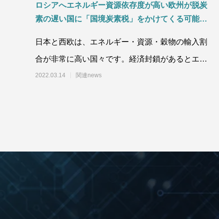
ロシアへエネルギー資源依存度が高い欧州が脱炭
素の遅い国に「国境炭素税」をかけてくる可能性
大！日本が負担増になるかも！！
日本と西欧は、エネルギー・資源・穀物の輸入割
合が非常に高い国々です。経済封鎖があるとエネ
ルギーと原材料、資源がない産業が廃れ、輸入に
2022.03.14
関連news
依存し