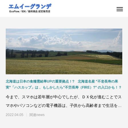
北海道は日本の食糧需給率UPの重要拠点！? 北海道名産 ”不老長寿の果
実”「ハスカップ」は 、もしかしたら”不労長寿（FIRE）?” の入口かも！？
今まで、スマホは若年層が中心でしたが、ＤＸ化が進むことでス
マホやパソコンなどの電子機器は、子供から高齢者まで生活をし
ていく上でに必要不可欠
2022.04.05
関連news