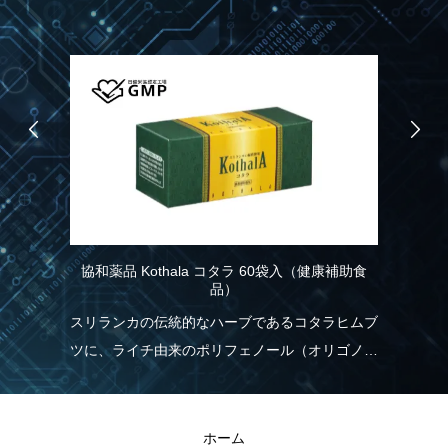
協和薬品 Kothala コタラ 60袋入（健康補助食
協
品）
こ
スリランカの伝統的なハーブであるコタラヒムブ
パ
ツに、ライチ由来のポリフェノール（オリゴノー
力
実
ル）を配合！食生活の乱れが気になる方を応援し
報
ます。
と
きる
ホーム