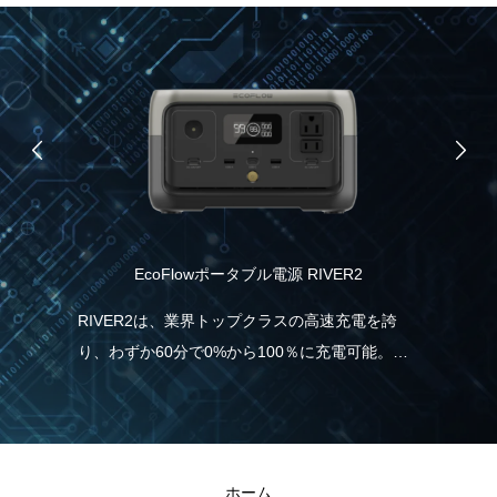
EcoFlowポータブル電源 RIVER2
食
協
RIVER2は、業界トップクラスの高速充電を誇
り、わずか60分で0%から100％に充電可能。こ
ムブ
パ
れは、一般的なポータブル電源と比べて5倍速
ノー
力
く、従来モデルより38％も充電時間の短縮が実
援し
報
現しました。急に電気が必要な場合でも、
と
RIVER2なら直ぐに充電・使用することができる
ホーム