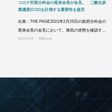
コロナ対策分科会の尾身会長が会見。 二酸化炭
素濃度(CO2)を計測する重要性を提言
出典：THE PAGE2021年2月25日の政府分科会の
尾身会長の会見において、換気の状態を確認する
ため、二酸化炭素濃度測定器（C
2021.02.25
関連news